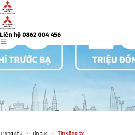
Liên hệ 0862 004 456
Tin công ty
Trang chủ
>
Tin tức
>