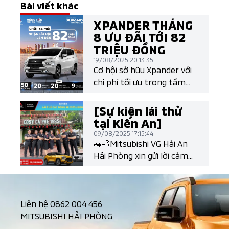
Bài viết khác
XPANDER THÁNG
8 ƯU ĐÃI TỚI 82
TRIỆU ĐỒNG
19/08/2025 20:13:35
Cơ hội sở hữu Xpander với
chi phí tối ưu trong tầm
tay và nhận thêm các ưu
đãi siêu hấp dẫn lên đến 82
[Sự kiện lái thử
triệu đồng (*) từ Mitsubishi
tại Kiến An]
Motors Việt Nam
09/08/2025 17:15:44
🚗💨Mitsubishi VG Hải An
Hải Phòng xin gửi lời cảm
ơn chân thành tới Quý
khách hàng đã dành thời
gian tham gia sự kiện lái
Liên hệ
0862 004 456
thử các dòng xe Mitsubishi
MITSUBISHI HẢI PHÒNG
tại Kiến An – Hải Phòng vừa