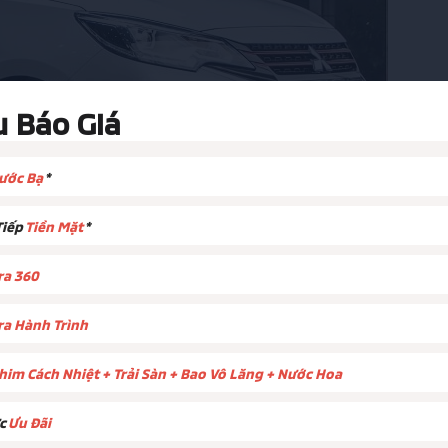
u Báo GIá
rước Bạ
*
Tiếp
Tiền Mặt
*
a 360
Mitsubishi Attrage phiên bản CVT Premium
a Hành Trình
e CVT Premium
him Cách Nhiệt + Trải Sàn + Bao Vô Lăng + Nước Hoa
DOHC MIVEC có dung tích xylanh đạt 1.193cc, có thể sản
òng/phút.
ực
Ưu Đãi
 của phiên bản này là 6.30 lít/100km đường đô thị, 4.60 lí