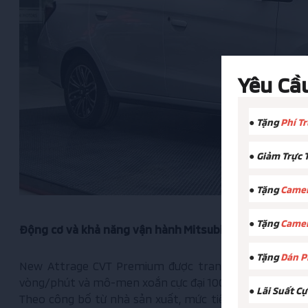
Yêu Cầ
● Tặng
Phí T
● Giảm Trực 
● Tặng
Camer
● Tặng
Camer
Động cơ và khả năng vận hành
Mitsubishi
New Attrag
● Tặng
Dán P
New Attrage CVT Premium được trang bị động cơ 3A92 
vòng/phút và mô-men xoắn cực đại 100Nm tại 4.000 v
● Lãi Suất C
Theo công bố từ nhà sản xuất, mức tiêu hao nhiên liệu