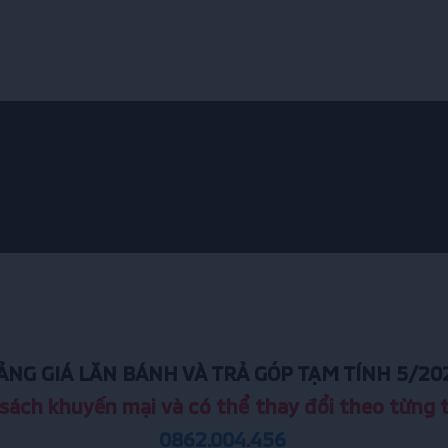
ẢNG GIÁ LĂN BÁNH VÀ TRẢ GÓP TẠM TÍNH 5/20
sách khuyến mại và có thể thay đổi theo từng t
0862.004.456