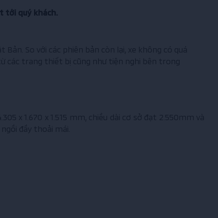
t tới quý khách.
Bản. So với các phiên bản còn lại, xe không có quá
ừ các trang thiết bị cũng như tiện nghi bên trong
.305 x 1.670 x 1.515 mm, chiều dài cơ sở đạt 2.550mm và
ngồi đầy thoải mái.