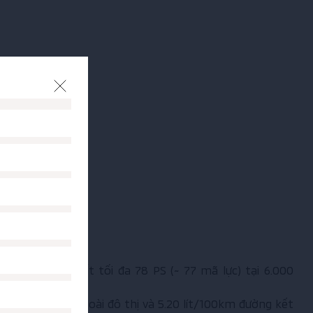
 sinh công suất tối đa 78 PS (~ 77 mã lực) tại 6.000
t/100km đường ngoài đô thị và 5.20 lít/100km đường kết