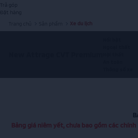
Trả góp
Đặt hàng
Xe du lịch
Trang chủ
Sản phẩm
Nổi bật
Ngoại thất
New Attrage CVT Premium
Nội thất
An toàn
Thông số xe
B
Bảng giá niêm yết, chưa bao gồm các chính 