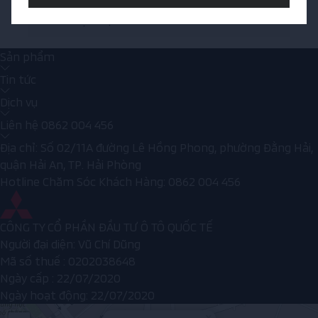
Hotline kinh doanh
0862 004 456
Hotline dịch vụ
0862.004.456
Sản phẩm
Tin tức
Dịch vụ
Liên hệ
0862 004 456
Địa chỉ: Số 02/11A đường Lê Hồng Phong, phường Đằng Hải,
quận Hải An, TP. Hải Phòng
Hotline Chăm Sóc Khách Hàng:
0862 004 456
CÔNG TY CỔ PHẦN ĐẦU TƯ Ô TÔ QUỐC TẾ
Người đại diện: Vũ Chí Dũng
Mã số thuế : 0202038648
Ngày cấp : 22/07/2020
Ngày hoạt động: 22/07/2020
×