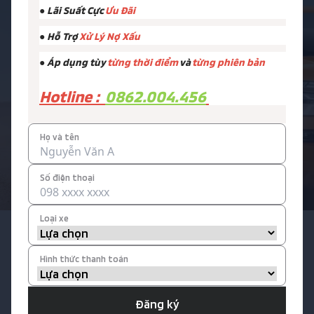
● Lãi Suất Cực
Ưu Đãi
● Hỗ Trợ
Xử Lý Nợ Xấu
Liên hệ
0862 004 456
MITSUBISHI HẢI PHÒNG
● Áp dụng tùy
từng thời điểm
và
từng phiên bản
Hotline :
0862.004.456
Họ và tên
Số điện thoại
Loại xe
Phụ Trách Kinh Doanh
0862 004 456
Hình thức thanh toán
Hỗ trợ kỹ thuật
0862 004 456
Đăng ký