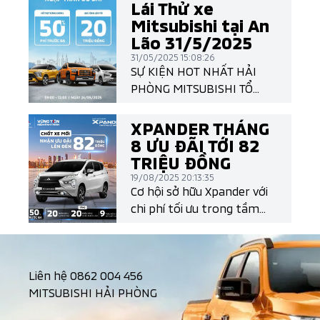
Lái Thử xe
Mitsubishi tại An
Lão 31/5/2025
31/05/2025 15:08:26
SỰ KIỆN HOT NHẤT HẢI
PHÒNG MITSUBISHI TỔ
CHỨC CHƯƠNG TRÌNH LÁI
THỬ MẪU XE CÁC DÒNG XE
XPANDER THÁNG
MITSUBISHI Ngày
8 ƯU ĐÃI TỚI 82
31/5/2025 Tại 96 Nguyễn
TRIỆU ĐỒNG
Văn Trỗi_ T.TAn Lão_ Hải
19/08/2025 20:13:35
Phòng “ Trân trọng cảm
Cơ hội sở hữu Xpander với
ơn quý khách hàng đã
chi phí tối ưu trong tầm
tham dự sự kiện, chiêm
tay và nhận thêm các ưu
ngưỡng , trải nghiệm lái
đãi siêu hấp dẫn lên đến 82
thử các dòng xe làm
triệu đồng (*) từ Mitsubishi
Liên hệ
0862 004 456
khuynh đảo thị trường.
Motors Việt Nam
MITSUBISHI HẢI PHÒNG