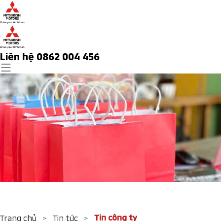
Liên hệ 0862 004 456
Tin công ty
Trang chủ
>
Tin tức
>