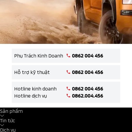
tài chính trị giá 35 triệu
đồng và quà tặng đặc biệt
cho Mitsubishi...
Phụ Trách Kinh Doanh
0862 004 456
Hỗ trợ kỹ thuật
0862 004 456
Hotline kinh doanh
0862 004 456
Hotline dịch vụ
0862.004.456
Sản phẩm
Tin tức
Dịch vụ