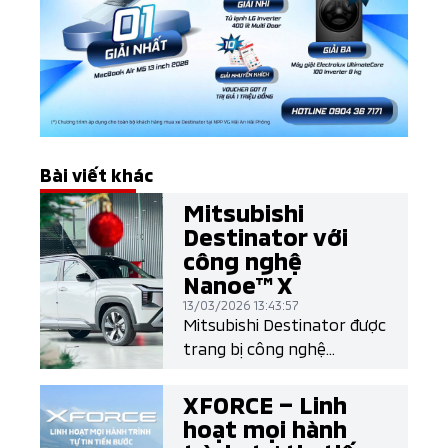
Bài viết khác
Mitsubishi
Destinator với
công nghệ
Nanoe™ X
13/03/2026 13:43:57
Mitsubishi Destinator được
trang bị công nghệ
Nanoe™ X của Panasonic
tích hợp trong hệ thống
XFORCE – Linh
điều hòa không khí của xe,
hoạt mọi hành
giúp cải thiện chất lượng