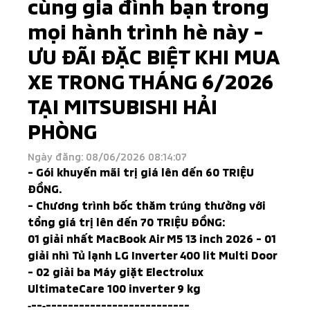
cùng gia đình bạn trong
mọi hành trình hè này -
ƯU ĐÃI ĐẶC BIỆT KHI MUA
XE TRONG THÁNG 6/2026
TẠI MITSUBISHI HẢI
PHÒNG
Ngày đăng: 08/06/2026 08:14:07
- Gói khuyến mãi trị giá lên đến 60 TRIỆU
ĐỒNG.
- Chương trình bốc thăm trúng thưởng với
tổng giá trị lên đến 70 TRIỆU ĐỒNG:
01 giải nhất MacBook Air M5 13 inch 2026 - 01
giải nhì Tủ lạnh LG Inverter 400 lit Multi Door
- 02 giải ba Máy giặt Electrolux
UltimateCare 100 inverter 9 kg
‐--‐--------------------------