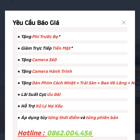
Xe SUV
Yêu Cầu Báo GIá
● Tặng
Phí Trước Bạ
*
● Giảm Trực Tiếp
Tiền Mặt
*
Liên hệ
0862 004 456
● Tặng
Camera 360
MITSUBISHI HẢI PHÒNG
● Tặng
Camera Hành Trình
● Tặng
Dán Phim Cách Nhiệt + Trải Sàn + Bao Vô Lăng + Nư
● Lãi Suất Cực
Ưu Đãi
● Hỗ Trợ
Xử Lý Nợ Xấu
● Áp dụng tùy
từng thời điểm
và
từng phiên bản
Hotline :
0862.004.456