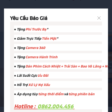
Xe thương mại EU4
Yêu Cầu Báo GIá
● Tặng
Phí Trước Bạ
*
● Giảm Trực Tiếp
Tiền Mặt
*
Liên hệ
0862 004 456
● Tặng
Camera 360
MITSUBISHI HẢI PHÒNG
● Tặng
Camera Hành Trình
● Tặng
Dán Phim Cách Nhiệt + Trải Sàn + Bao Vô Lăng + Nư
● Lãi Suất Cực
Ưu Đãi
● Hỗ Trợ
Xử Lý Nợ Xấu
● Áp dụng tùy
từng thời điểm
và
từng phiên bản
Hotline :
0862.004.456